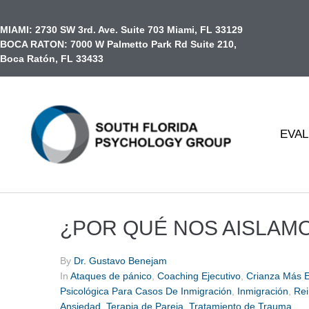
contenido
MIAMI:
2730 SW 3rd. Ave. Suite 703 Miami, FL 33129
BOCA RATON:
7000 W Palmetto Park Rd Suite 210,
Boca Ratón, FL 33433
EVAL
¿POR QUÉ NOS AISLAM
By
Dr. Gustavo Benejam
In
Ataques de pánico
,
Coaching Ejecutivo
,
Crianza Más E
Psicológica Para Casos De Inmigración
,
Inmigración
,
Rei
Ansiedad
,
Terapia de Pareja
,
Tratamiento de Trauma