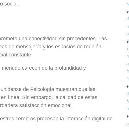
o social.
s
e
d
n
o
 promete una conectividad sin precedentes. Las
s
ones de mensajería y los espacios de reunión
j
cial constante.
m
a
 a menudo carecen de la profundidad y
m
f
e
ounidense de Psicología muestran que las
d
n línea. Sin embargo, la calidad de estas
n
rdadera satisfacción emocional.
o
s
tros cerebros procesan la interacción digital de
a