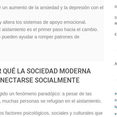
r un aumento de la ansiedad y la depresión con el
D
D
 y altera los sistemas de apoyo emocional.
M
aislamiento es el primer paso hacia el cambio.
E
yo pueden ayudar a romper patrones de
A
R QUÉ LA SOCIEDAD MODERNA
CONECTARSE SOCIALMENTE
ido un fenómeno paradójico: a pesar de las
a
m
al, muchas personas se refugian en el aislamiento.
f
s factores psicológicos, sociales y culturales que
e