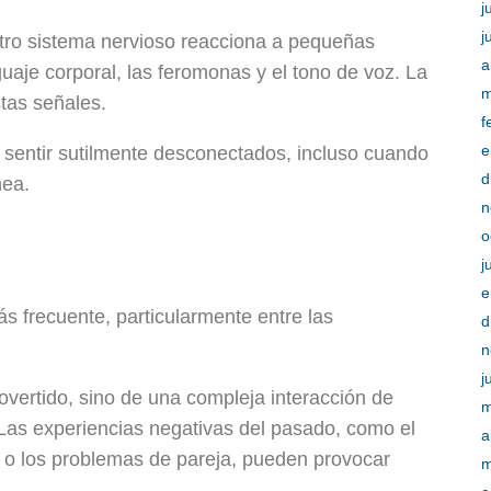
j
j
ro sistema nervioso reacciona a pequeñas
a
uaje corporal, las feromonas y el tono de voz. La
m
tas señales.
f
e
sentir sutilmente desconectados, incluso cuando
d
nea.
n
o
j
e
s frecuente, particularmente entre las
d
n
j
rovertido, sino de una compleja interacción de
m
 Las experiencias negativas del pasado, como el
a
es o los problemas de pareja, pueden provocar
m