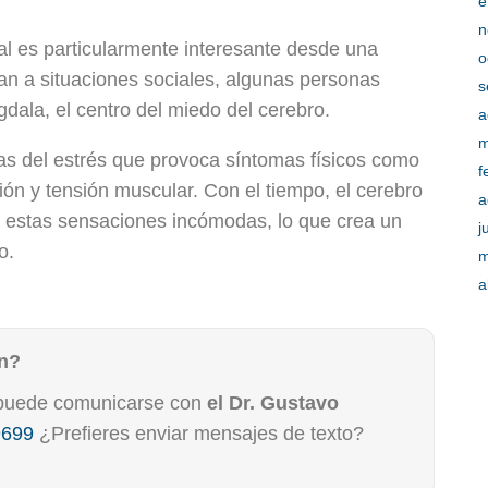
e
n
al es particularmente interesante desde una
o
an a situaciones sociales, algunas personas
s
dala, el centro del miedo del cerebro.
a
m
 del estrés que provoca síntomas físicos como
f
ón y tensión muscular. Con el tiempo, el cerebro
a
on estas sensaciones incómodas, lo que crea un
j
o.
m
a
ón?
o, puede comunicarse con
el Dr. Gustavo
9699
¿Prefieres enviar mensajes de texto?