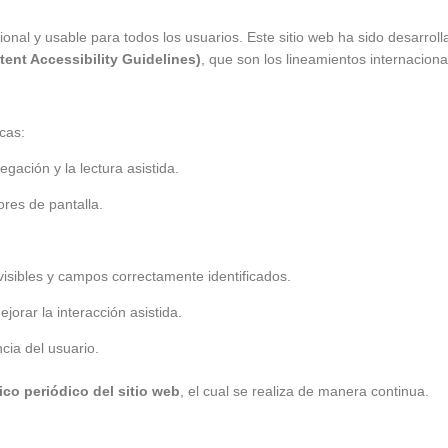
cional y usable para todos los usuarios. Este sitio web ha sido desarro
nt Accessibility Guidelines)
, que son los lineamientos internacional
icas:
gación y la lectura asistida.
ores de pantalla.
visibles y campos correctamente identificados.
orar la interacción asistida.
cia del usuario.
co periódico del sitio web
, el cual se realiza de manera continua.