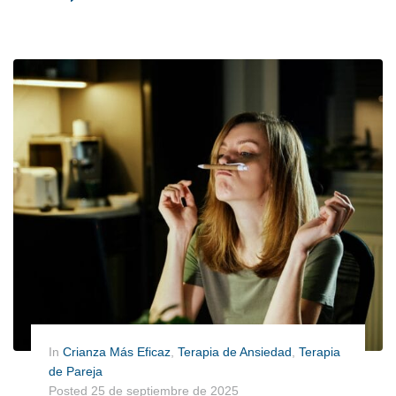
In
Crianza Más Eficaz
,
Terapia de Ansiedad
,
Terapia
de Pareja
Posted
25 de septiembre de 2025