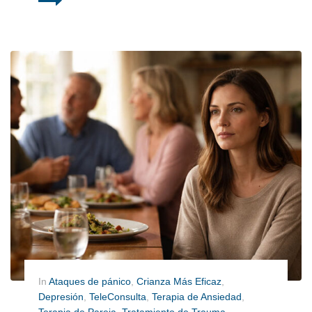
In
Ataques de pánico
,
Crianza Más Eficaz
,
Depresión
,
TeleConsulta
,
Terapia de Ansiedad
,