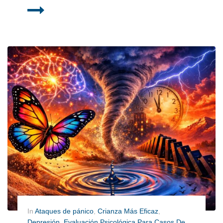
In
Ataques de pánico
,
Crianza Más Eficaz
,
Depresión
,
Evaluación Psicológica Para Casos De