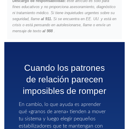
Descargo de responsabilidad:
este artículo es sólo para
fines educativos y no proporciona asesoramiento, diagnóstico
ni tratamiento médico.
Si tiene inquietudes urgentes sobre su
seguridad, llame
al 911.
Si se encuentra en EE. UU. y está en
crisis o está pensando en autolesionarse, llame o envíe un
mensaje de texto
al 988
.
Cuando los patrones
de relación parecen
imposibles de romper
En cambio, lo que ayuda es aprender
qué «granos de arena» tienden a mover
tu sistema y luego elegir pequeños
estabilizadores que te mantengan con