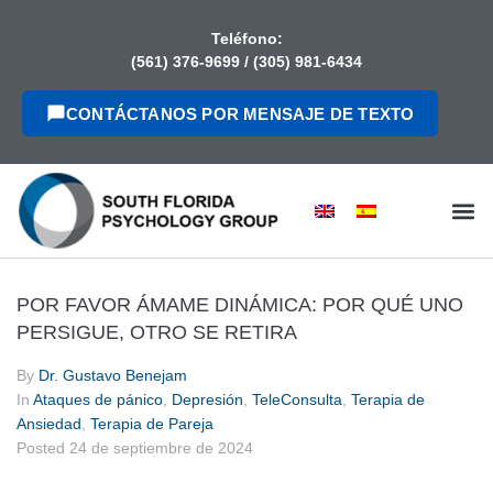
contenido
Teléfono:
(561) 376-9699
/
(305) 981-6434
CONTÁCTANOS POR MENSAJE DE TEXTO
POR FAVOR ÁMAME DINÁMICA: POR QUÉ UNO
PERSIGUE, OTRO SE RETIRA
By
Dr. Gustavo Benejam
In
Ataques de pánico
,
Depresión
,
TeleConsulta
,
Terapia de
Ansiedad
,
Terapia de Pareja
Posted
24 de septiembre de 2024