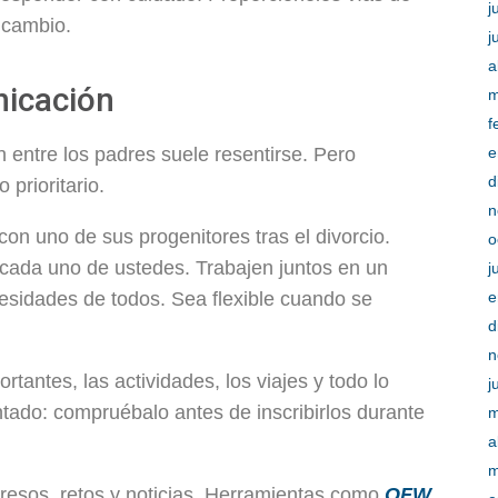
j
 cambio.
j
a
nicación
m
f
e
n entre los padres suele resentirse. Pero
d
prioritario.
n
con uno de sus progenitores tras el divorcio.
o
n cada uno de ustedes. Trabajen juntos en un
j
e
cesidades de todos. Sea flexible cuando se
d
n
tantes, las actividades, los viajes y todo lo
j
ntado: compruébalo antes de inscribirlos durante
m
a
m
resos, retos y noticias. Herramientas como
OFW