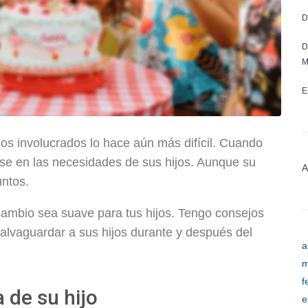
D
D
M
E
os involucrados lo hace aún más difícil. Cuando
se en las necesidades de sus hijos. Aunque su
A
untos.
ambio sea suave para tus hijos. Tengo consejos
alvaguardar a sus hijos durante y después del
a
m
f
 de su hijo
e