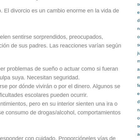
s
o. El divorcio es un cambio enorme en la vida de
e
d
n
uelen sentirse sorprendidos, preocupados,
o
s
ación de sus padres. Las reacciones varían según
j
m
ner problemas de sueño o actuar como si fueran
a
lpa suya. Necesitan seguridad.
m
f
e por dónde vivirán o por el dinero. Algunos se
e
ficultades escolares pueden ocurrir.
d
timientos, pero en su interior sienten una ira o
n
rse consumo de drogas/alcohol, comportamientos
o
s
a
 responder con cuidado. Proporcióneles vías de