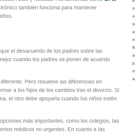
e
ctrónico también funciona para mantener
n
niños.
o
s
a
m
f
que el desacuerdo de los padres sobre las
a
a mejor cuando los padres se ponen de acuerdo
j
m
a
diferente. Pero resuelve las diferencias en
ar a los hijos de los cambios tras el divorcio. Si
a, el otro debe apoyarla cuando los niños estén
 opciones más importantes, como los colegios, las
ientos médicos no urgentes. En cuanto a las