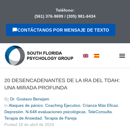
contenido
Teléfono:
(561) 376-9699
/
(305) 981-6434
CONTÁCTANOS POR MENSAJE DE TEXTO
20 DESENCADENANTES DE LA IRA DEL TDAH:
UNA MIRADA PROFUNDA
By
Dr. Gustavo Benejam
In
Ataques de pánico
,
Coaching Ejecutivo
,
Crianza Más Eficaz
,
Depresión
,
N-648 evaluaciones psicológicas
,
TeleConsulta
,
Terapia de Ansiedad
,
Terapia de Pareja
Posted
18 de abril de 2024