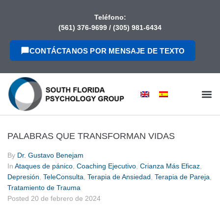
contenido
Teléfono:
(561) 376-9699
/
(305) 981-6434
CONTÁCTANOS POR MENSAJE DE TEXTO
PALABRAS QUE TRANSFORMAN VIDAS
By
Dr. Gustavo Benejam
In
Ataques de pánico
,
Coaching Ejecutivo
,
Crianza Más Eficaz
,
Depresión
,
TeleConsulta
,
Terapia de Ansiedad
,
Terapia de Pareja
,
Tratamiento de Trauma
Posted
20 de febrero de 2024