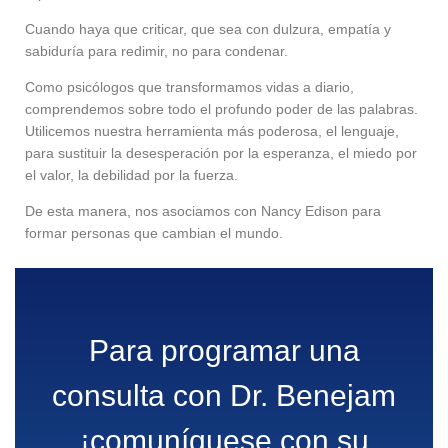
Cuando haya que criticar, que sea con dulzura, empatía y
sabiduría para redimir, no para condenar.
Como psicólogos que transformamos vidas a diario,
comprendemos sobre todo el profundo poder de las palabras.
Utilicemos nuestra herramienta más poderosa, el lenguaje,
para sustituir la desesperación por la esperanza, el miedo por
el valor, la debilidad por la fuerza.
De esta manera, nos asociamos con Nancy Edison para
formar personas que cambian el mundo.
Para programar una
consulta con Dr. Benejam
¡comuníquese con su