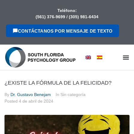
contenido
Teléfono:
(561) 376-9699
/
(305) 981-6434
CONTÁCTANOS POR MENSAJE DE TEXTO
¿EXISTE LA FÓRMULA DE LA FELICIDAD?
By
Dr. Gustavo Benejam
In Sin categoría
Posted
4 de abril de 2024