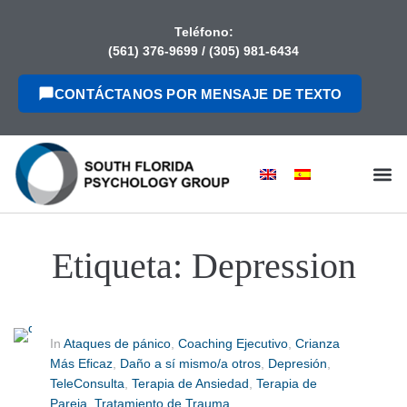
contenido
Teléfono:
(561) 376-9699
/
(305) 981-6434
CONTÁCTANOS POR MENSAJE DE TEXTO
Etiqueta:
Depression
In
Ataques de pánico
,
Coaching Ejecutivo
,
Crianza
Más Eficaz
,
Daño a sí mismo/a otros
,
Depresión
,
TeleConsulta
,
Terapia de Ansiedad
,
Terapia de
Pareja
,
Tratamiento de Trauma