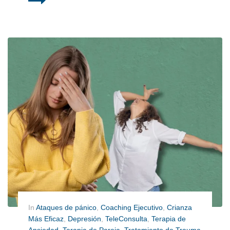
In
Ataques de pánico
,
Coaching Ejecutivo
,
Crianza
Más Eficaz
,
Depresión
,
TeleConsulta
,
Terapia de