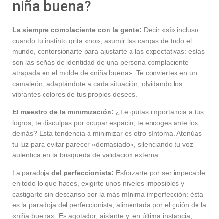
niña buena?
La siempre complaciente con la gente:
Decir «sí» incluso
cuando tu instinto grita «no», asumir las cargas de todo el
mundo, contorsionarte para ajustarte a las expectativas: estas
son las señas de identidad de una persona complaciente
atrapada en el molde de «niña buena». Te conviertes en un
camaleón, adaptándote a cada situación, olvidando los
vibrantes colores de tus propios deseos.
El maestro de la minimización:
¿Le quitas importancia a tus
logros, te disculpas por ocupar espacio, te encoges ante los
demás? Esta tendencia a minimizar es otro síntoma. Atenúas
tu luz para evitar parecer «demasiado», silenciando tu voz
auténtica en la búsqueda de validación externa.
La paradoja
del perfeccionista:
Esforzarte por ser impecable
en todo lo que haces, exigirte unos niveles imposibles y
castigarte sin descanso por la más mínima imperfección: ésta
es la paradoja del perfeccionista, alimentada por el guión de la
«niña buena». Es agotador, aislante y, en última instancia,