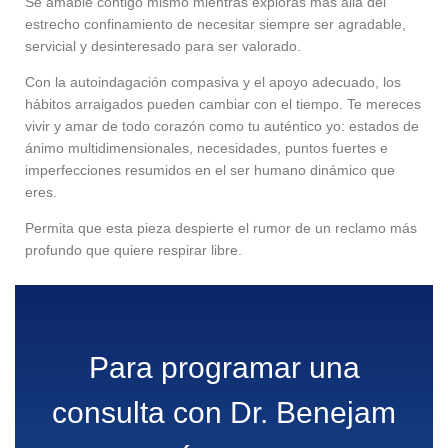
Sé amable contigo mismo mientras exploras más allá del
estrecho confinamiento de necesitar siempre ser agradable,
servicial y desinteresado para ser valorado.
Con la autoindagación compasiva y el apoyo adecuado, los
hábitos arraigados pueden cambiar con el tiempo. Te mereces
vivir y amar de todo corazón como tu auténtico yo: estados de
ánimo multidimensionales, necesidades, puntos fuertes e
imperfecciones resumidos en el ser humano dinámico que
eres.
Permita que esta pieza despierte el rumor de un reclamo más
profundo que quiere respirar libre.
Para programar una
consulta con Dr. Benejam