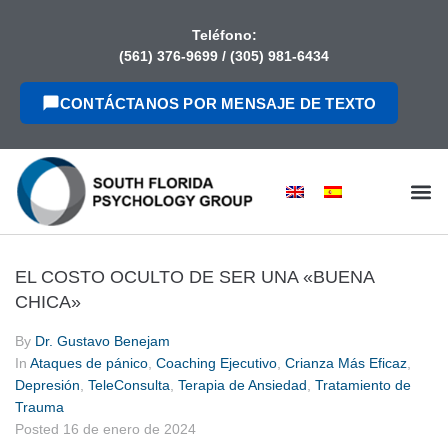
contenido
Teléfono:
(561) 376-9699
/
(305) 981-6434
CONTÁCTANOS POR MENSAJE DE TEXTO
EL COSTO OCULTO DE SER UNA «BUENA
CHICA»
By
Dr. Gustavo Benejam
In
Ataques de pánico
,
Coaching Ejecutivo
,
Crianza Más Eficaz
,
Depresión
,
TeleConsulta
,
Terapia de Ansiedad
,
Tratamiento de
Trauma
Posted
16 de enero de 2024