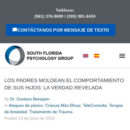
contenido
Teléfono:
(561) 376-9699
/
(305) 981-6434
CONTÁCTANOS POR MENSAJE DE TEXTO
LOS PADRES MOLDEAN EL COMPORTAMIENTO
DE SUS HIJOS: LA VERDAD REVELADA
By
Dr. Gustavo Benejam
In
Ataques de pánico
,
Crianza Más Eficaz
,
TeleConsulta
,
Terapia
de Ansiedad
,
Tratamiento de Trauma
Posted
13 de junio de 2024