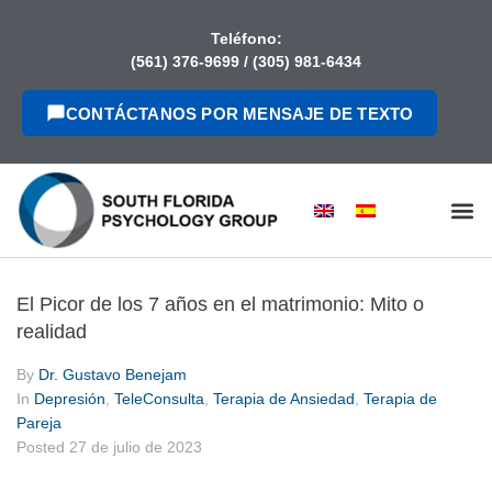
contenido
Teléfono:
(561) 376-9699
/
(305) 981-6434
CONTÁCTANOS POR MENSAJE DE TEXTO
El Picor de los 7 años en el matrimonio: Mito o
realidad
By
Dr. Gustavo Benejam
In
Depresión
,
TeleConsulta
,
Terapia de Ansiedad
,
Terapia de
Pareja
Posted
27 de julio de 2023