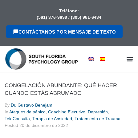
contenido
Teléfono:
(561) 376-9699
/
(305) 981-6434
CONTÁCTANOS POR MENSAJE DE TEXTO
CONGELACIÓN ABUNDANTE: QUÉ HACER
CUANDO ESTÁS ABRUMADO
By
Dr. Gustavo Benejam
In
Ataques de pánico
,
Coaching Ejecutivo
,
Depresión
,
TeleConsulta
,
Terapia de Ansiedad
,
Tratamiento de Trauma
Posted
20 de diciembre de 2022