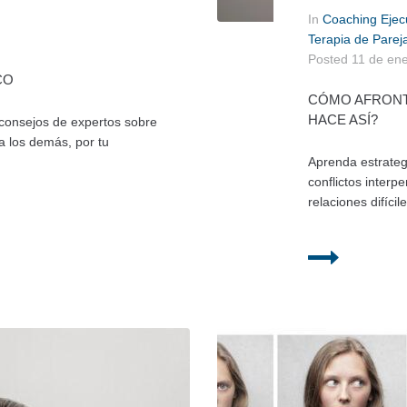
In
Coaching Ejec
Terapia de Parej
Posted
11 de en
CO
CÓMO AFRONTA
HACE ASÍ?
 consejos de expertos sobre
a los demás, por tu
Aprenda estrategi
conflictos interp
relaciones difícile