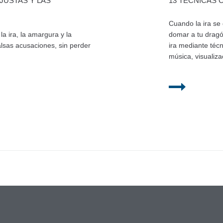
JUSTAS Y LAS
13 TÉCNICAS 
Cuando la ira se 
a ira, la amargura y la
domar a tu dragón
lsas acusaciones, sin perder
ira mediante técn
música, visualiz