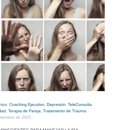
nico
,
Coaching Ejecutivo
,
Depresión
,
TeleConsulta
,
dad
,
Terapia de Pareja
,
Tratamiento de Trauma
ptiembre de 2023