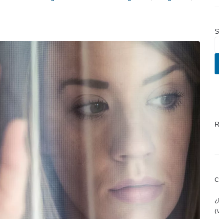
S
R
C
¿
(