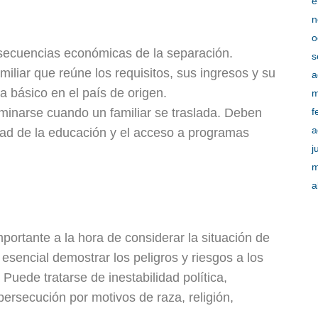
e
n
o
secuencias económicas de la separación.
s
amiliar que reúne los requisitos, sus ingresos y su
a
a básico en el país de origen.
m
inarse cuando un familiar se traslada. Deben
f
a
dad de la educación y el acceso a programas
j
m
a
mportante a la hora de considerar la situación de
 esencial demostrar los peligros y riesgos a los
 Puede tratarse de inestabilidad política,
 persecución por motivos de raza, religión,