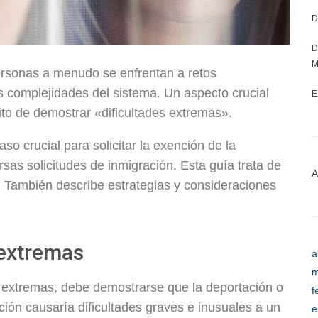
D
D
M
personas a menudo se enfrentan a retos
s complejidades del sistema. Un aspecto crucial
E
ito de demostrar «dificultades extremas».
so crucial para solicitar la exención de la
sas solicitudes de inmigración. Esta guía trata de
A
s. También describe estrategias y consideraciones
 extremas
a
m
s extremas, debe demostrarse que la deportación o
f
ión causaría dificultades graves e inusuales a un
e