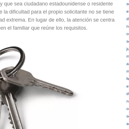
os y que sea ciudadano estadounidense o residente
s
a dificultad para el propio solicitante no se tiene
e
d
tad extrema. En lugar de ello, la atención se centra
n
en el familiar que reúne los requisitos.
o
s
j
m
a
m
f
e
d
n
o
s
a