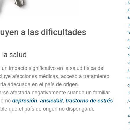
j
j
a
m
uyen a las dificultades
f
e
d
 la salud
n
o
n impacto significativo en la salud física del
j
incluye afecciones médicas, acceso a tratamiento
e
aria adecuada en el país de origen.
d
rse afectada negativamente cuando un familiar
n
 como
depresión
,
ansiedad
,
trastorno de estrés
j
m
ble que el país de origen no disponga de
a
m